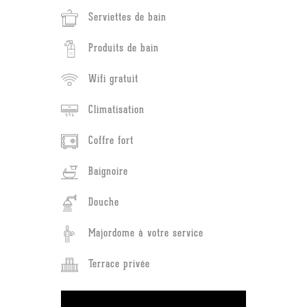
Serviettes de bain
Produits de bain
Wifi gratuit
Climatisation
Coffre fort
Baignoire
Douche
Majordome à votre service
Terrace privée