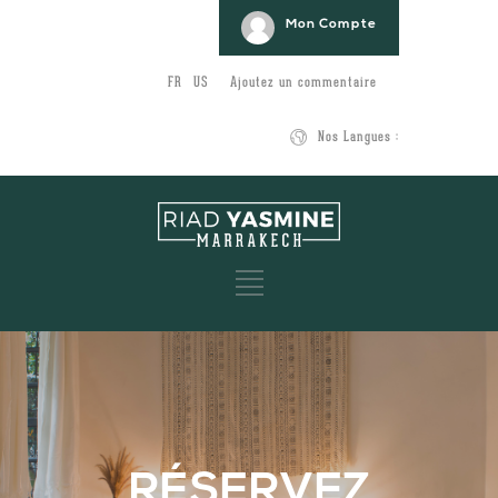
Mon Compte
FR
US
Ajoutez un commentaire
Nos Langues :
RÉSERVEZ