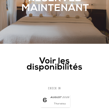
MAINTENANT
Voir les
disponibilités
CHECK IN
AUGUST
2026
6
Thursday