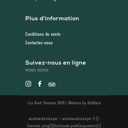
Plus d'information
Conditions de vente
Contactez-nous
Suivez-nous en ligne
MÉDIAS SOCIAUX
©Le Riad Yasmine 2019 | Website by
QlikRate
window.dataLayer = window.dataLayer || [];
function gtag(){dataLayer.push(arguments);}