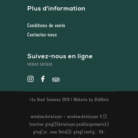
Plus d'information
Conditions de vente
Contactez-nous
Suivez-nous en ligne
MÉDIAS SOCIAUX
©Le Riad Yasmine 2019 | Website by
QlikRate
window.dataLayer = window.dataLayer || [];
function gtag(){dataLayer.push(arguments);}
gtag('js', new Date()); gtag('config', 'UA-