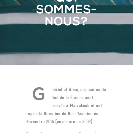
SOMMES-
NOUS?
G
abriel et Alice, originaires du
Sud de la France, sont
arrivés à Marrakech et ont
repris la Direction du Riad Yasmine en
Novembre 2015 (ouverture en 2002).